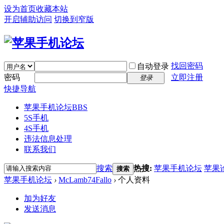
设为首页
收藏本站
开启辅助访问
切换到窄版
找回密码
自动登录
密码
立即注册
登录
快捷导航
苹果手机论坛
BBS
5S手机
4S手机
违法信息处理
联系我们
搜索
热搜:
苹果手机论坛
苹果
搜索
苹果手机论坛
›
McLamb74Fallo
›
个人资料
加为好友
发送消息