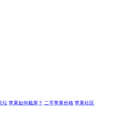
论坛
苹果如何截屏？
二手苹果价格
苹果社区