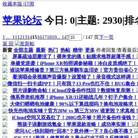
收藏本版
|
订阅
苹果论坛
今日:
0
|
主题:
2930
|
排
1 ...
11
12
13
14
15
16
17
18
19
... 147
/ 147 页
下一页
返 回
新窗
全部主题
最新
热门
热帖
精华
更多
作者
回复/查看
最后
屏幕疏油层磨没了！裸奔党的痛！贴膜求推荐超薄手感！
单摄党逆袭！iPhone XR拍照调参秘籍！冷白皮质感绝了
谁说苹果维修贵？第三方换屏翻车血泪史！官方贵但省心
看演唱会录视频声音爆裂？设置错了！录音模式这样调！
微信扫一扫卡成PPT！只有我？13 Pro也扛不住！BUG集合
照片误删救命帖！iCloud没备份咋找回？数据恢复亲测！
佛系养老机推荐！iPhone XR/11还能战几年？钉子户集合
大佬们晒晒电池健康！90%以下算战损吗？换电池攻略求
快充伤电池实锤？官方20W vs 第三方30W 谁更毁？求真相
iCloud空间又双叒红了！200G也不够？照片备份咋省钱？
熊孩子误删游戏氪金！苹果退款攻略！成功率实测！
求问AC+快到期咋“回本”？意外摔一下？良心痛不痛？
iOS 17.5.1推送！修复耗电？勇士们冲了吗？反馈速报！