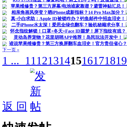
苹果维修贵？第三方屏幕/电池谁家靠谱？避雷神贴汇总！
相亲角画风突变？晒iPhone成新指标？14 Pro Max加分？
真·小白求助：Apple ID被锁咋办？钓鱼邮件中招血泪史！
二手iPhone水太深！爱思全绿也翻车？验机秘籍求分享！
怀念指纹解锁！口罩+冬天=Face ID噩梦！屏下指纹有戏？
灵动岛养宠物？花里胡哨APP推荐！岛民玩法开发中！
谁说苹果维修贵？第三方换屏翻车血泪史！官方贵但省心
下一页 »
1 ...
11
12
13
14
15
16
17
18
19
返 回