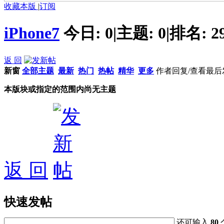
收藏本版
|
订阅
iPhone7
今日:
0
|
主题:
0
|
排名:
2
返 回
新窗
全部主题
最新
热门
热帖
精华
更多
作者
回复/查看
最后
本版块或指定的范围内尚无主题
返 回
快速发帖
还可输入
80