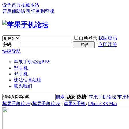
设为首页
收藏本站
开启辅助访问
切换到窄版
找回密码
自动登录
密码
立即注册
登录
快捷导航
苹果手机论坛
BBS
5S手机
4S手机
违法信息处理
联系我们
搜索
热搜:
苹果手机论坛
苹果
搜索
苹果手机论坛
»
苹果手机论坛
›
苹果X手机
›
iPhone XS Max