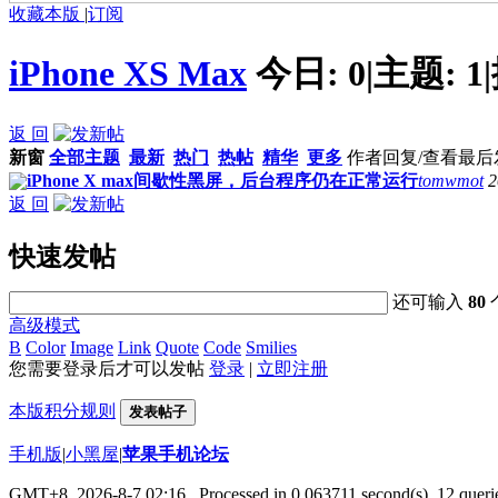
收藏本版
|
订阅
iPhone XS Max
今日:
0
|
主题:
1
|
返 回
新窗
全部主题
最新
热门
热帖
精华
更多
作者
回复/查看
最后
iPhone X max间歇性黑屏，后台程序仍在正常运行
tomwmot
2
返 回
快速发帖
还可输入
80
高级模式
B
Color
Image
Link
Quote
Code
Smilies
您需要登录后才可以发帖
登录
|
立即注册
本版积分规则
发表帖子
手机版
|
小黑屋
|
苹果手机论坛
GMT+8, 2026-8-7 02:16
, Processed in 0.063711 second(s), 12 querie