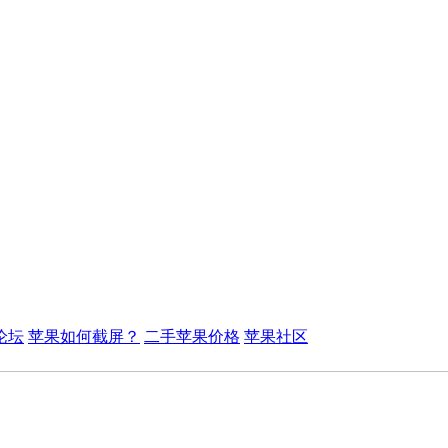
论坛
苹果如何截屏？
二手苹果价格
苹果社区