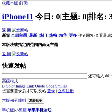
收藏本版
|
订阅
iPhone11
今日:
0
|
主题:
0
|
排名:
返 回
新窗
全部主题
最新
热门
热帖
精华
更多
作者
回复/查看
最后
本版块或指定的范围内尚无主题
返 回
快速发帖
还可输入
80
高级模式
B
Color
Image
Link
Quote
Code
Smilies
您需要登录后才可以发帖
登录
|
立即注册
本版积分规则
发表帖子
手机版
|
小黑屋
|
苹果手机论坛