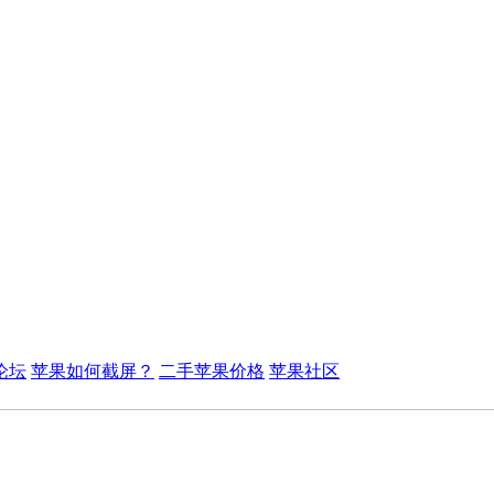
论坛
苹果如何截屏？
二手苹果价格
苹果社区