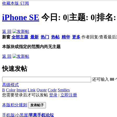
收藏本版
|
订阅
iPhone SE
今日:
0
|
主题:
0
|
排名
返 回
新窗
全部主题
最新
热门
热帖
精华
更多
作者
回复/查看
最后
本版块或指定的范围内尚无主题
返 回
快速发帖
还可输入
80
高级模式
B
Color
Image
Link
Quote
Code
Smilies
您需要登录后才可以发帖
登录
|
立即注册
本版积分规则
发表帖子
手机版
|
小黑屋
|
苹果手机论坛