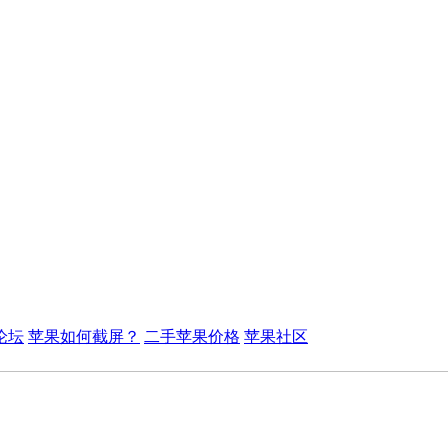
论坛
苹果如何截屏？
二手苹果价格
苹果社区