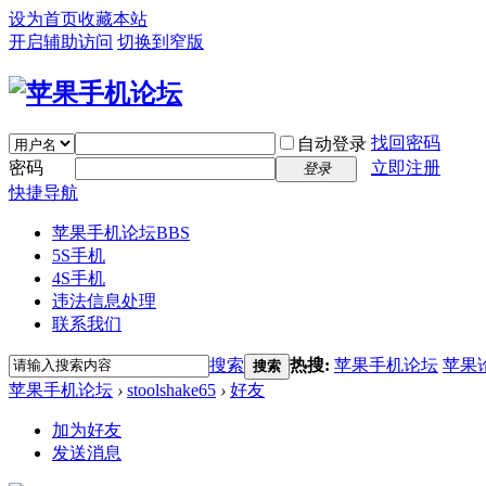
设为首页
收藏本站
开启辅助访问
切换到窄版
找回密码
自动登录
密码
立即注册
登录
快捷导航
苹果手机论坛
BBS
5S手机
4S手机
违法信息处理
联系我们
搜索
热搜:
苹果手机论坛
苹果
搜索
苹果手机论坛
›
stoolshake65
›
好友
加为好友
发送消息