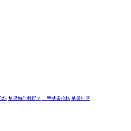
论坛
苹果如何截屏？
二手苹果价格
苹果社区