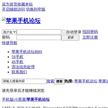
设为首页
收藏本站
开启辅助访问
切换到窄版
找回密码
自动登录
密码
立即注册
登录
快捷导航
苹果手机论坛
BBS
5S手机
4S手机
违法信息处理
联系我们
搜索
热搜:
苹果手机论坛
苹果
搜索
请先登录后才能继续浏览
手机版
|
小黑屋
|
苹果手机论坛