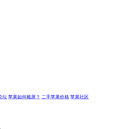
论坛
苹果如何截屏？
二手苹果价格
苹果社区