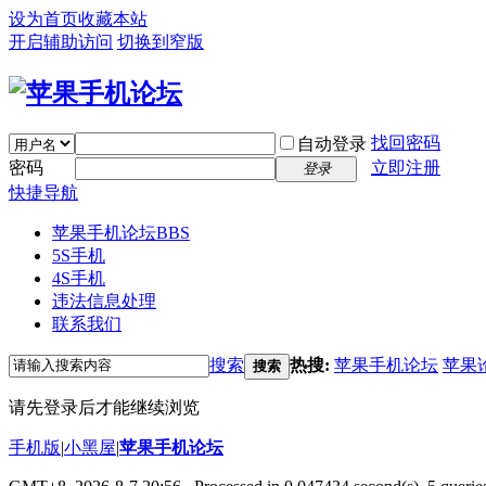
设为首页
收藏本站
开启辅助访问
切换到窄版
找回密码
自动登录
密码
立即注册
登录
快捷导航
苹果手机论坛
BBS
5S手机
4S手机
违法信息处理
联系我们
搜索
热搜:
苹果手机论坛
苹果
搜索
请先登录后才能继续浏览
手机版
|
小黑屋
|
苹果手机论坛