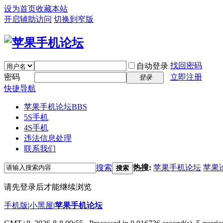
设为首页
收藏本站
开启辅助访问
切换到窄版
找回密码
自动登录
密码
立即注册
登录
快捷导航
苹果手机论坛
BBS
5S手机
4S手机
违法信息处理
联系我们
搜索
热搜:
苹果手机论坛
苹果
搜索
请先登录后才能继续浏览
手机版
|
小黑屋
|
苹果手机论坛