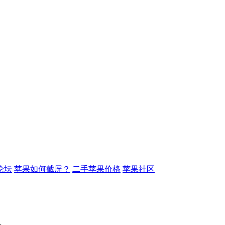
论坛
苹果如何截屏？
二手苹果价格
苹果社区