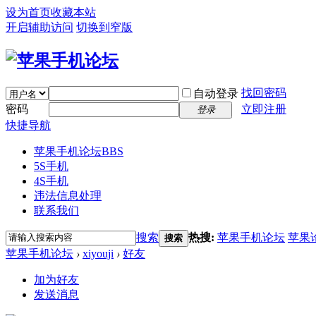
设为首页
收藏本站
开启辅助访问
切换到窄版
找回密码
自动登录
密码
立即注册
登录
快捷导航
苹果手机论坛
BBS
5S手机
4S手机
违法信息处理
联系我们
搜索
热搜:
苹果手机论坛
苹果
搜索
苹果手机论坛
›
xiyouji
›
好友
加为好友
发送消息