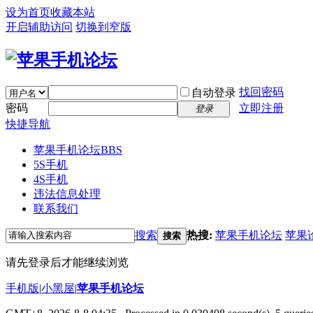
设为首页
收藏本站
开启辅助访问
切换到窄版
找回密码
自动登录
密码
立即注册
登录
快捷导航
苹果手机论坛
BBS
5S手机
4S手机
违法信息处理
联系我们
搜索
热搜:
苹果手机论坛
苹果
搜索
请先登录后才能继续浏览
手机版
|
小黑屋
|
苹果手机论坛