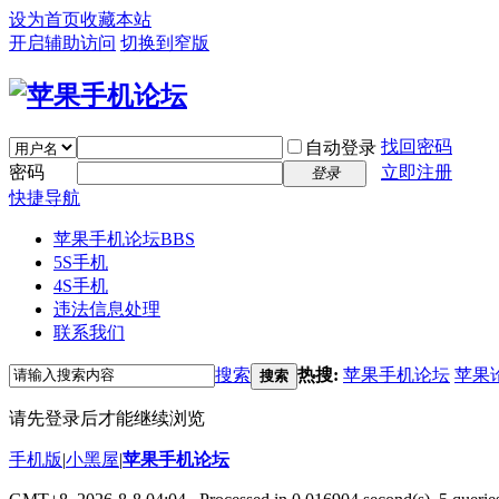
设为首页
收藏本站
开启辅助访问
切换到窄版
找回密码
自动登录
密码
立即注册
登录
快捷导航
苹果手机论坛
BBS
5S手机
4S手机
违法信息处理
联系我们
搜索
热搜:
苹果手机论坛
苹果
搜索
请先登录后才能继续浏览
手机版
|
小黑屋
|
苹果手机论坛