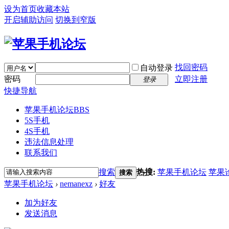
设为首页
收藏本站
开启辅助访问
切换到窄版
找回密码
自动登录
密码
立即注册
登录
快捷导航
苹果手机论坛
BBS
5S手机
4S手机
违法信息处理
联系我们
搜索
热搜:
苹果手机论坛
苹果
搜索
苹果手机论坛
›
nemanexz
›
好友
加为好友
发送消息