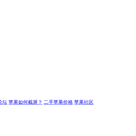
论坛
苹果如何截屏？
二手苹果价格
苹果社区