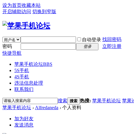
设为首页
收藏本站
开启辅助访问
切换到窄版
找回密码
自动登录
密码
立即注册
登录
快捷导航
苹果手机论坛
BBS
5S手机
4S手机
违法信息处理
联系我们
搜索
热搜:
苹果手机论坛
苹果
搜索
苹果手机论坛
›
Alfredaneda
›
个人资料
加为好友
发送消息