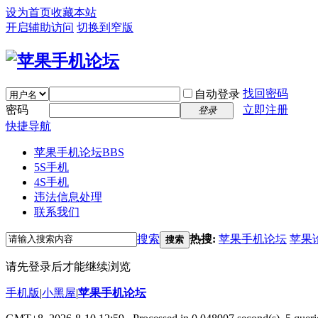
设为首页
收藏本站
开启辅助访问
切换到窄版
找回密码
自动登录
密码
立即注册
登录
快捷导航
苹果手机论坛
BBS
5S手机
4S手机
违法信息处理
联系我们
搜索
热搜:
苹果手机论坛
苹果
搜索
请先登录后才能继续浏览
手机版
|
小黑屋
|
苹果手机论坛