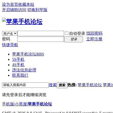
设为首页
收藏本站
开启辅助访问
切换到窄版
找回密码
自动登录
密码
立即注册
登录
快捷导航
苹果手机论坛
BBS
5S手机
4S手机
违法信息处理
联系我们
搜索
热搜:
苹果手机论坛
苹果
搜索
请先登录后才能继续浏览
手机版
|
小黑屋
|
苹果手机论坛