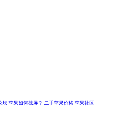
论坛
苹果如何截屏？
二手苹果价格
苹果社区