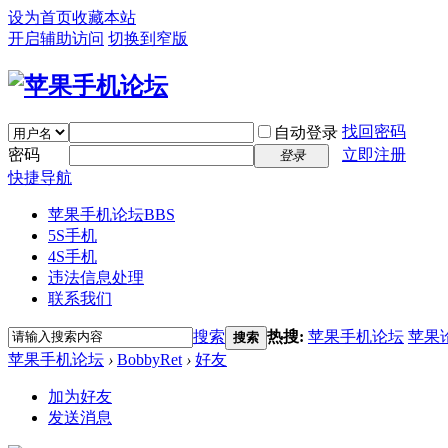
设为首页
收藏本站
开启辅助访问
切换到窄版
找回密码
自动登录
密码
立即注册
登录
快捷导航
苹果手机论坛
BBS
5S手机
4S手机
违法信息处理
联系我们
搜索
热搜:
苹果手机论坛
苹果
搜索
苹果手机论坛
›
BobbyRet
›
好友
加为好友
发送消息