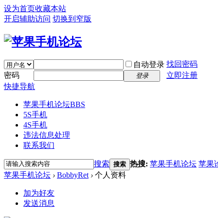
设为首页
收藏本站
开启辅助访问
切换到窄版
找回密码
自动登录
密码
立即注册
登录
快捷导航
苹果手机论坛
BBS
5S手机
4S手机
违法信息处理
联系我们
搜索
热搜:
苹果手机论坛
苹果
搜索
苹果手机论坛
›
BobbyRet
›
个人资料
加为好友
发送消息