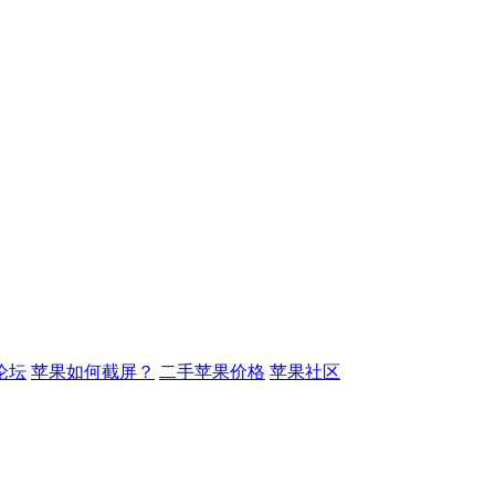
论坛
苹果如何截屏？
二手苹果价格
苹果社区