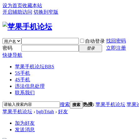
设为首页
收藏本站
开启辅助访问
切换到窄版
找回密码
自动登录
密码
立即注册
登录
快捷导航
苹果手机论坛
BBS
5S手机
4S手机
违法信息处理
联系我们
搜索
热搜:
苹果手机论坛
苹果
搜索
苹果手机论坛
›
bgbTriah
›
好友
加为好友
发送消息