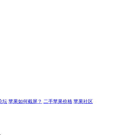
论坛
苹果如何截屏？
二手苹果价格
苹果社区