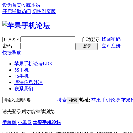
设为首页
收藏本站
开启辅助访问
切换到窄版
找回密码
自动登录
密码
立即注册
登录
快捷导航
苹果手机论坛
BBS
5S手机
4S手机
违法信息处理
联系我们
搜索
热搜:
苹果手机论坛
苹果
搜索
请先登录后才能继续浏览
手机版
|
小黑屋
|
苹果手机论坛