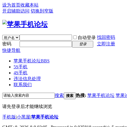
设为首页
收藏本站
开启辅助访问
切换到窄版
找回密码
自动登录
密码
立即注册
登录
快捷导航
苹果手机论坛
BBS
5S手机
4S手机
违法信息处理
联系我们
搜索
热搜:
苹果手机论坛
苹果
搜索
请先登录后才能继续浏览
手机版
|
小黑屋
|
苹果手机论坛