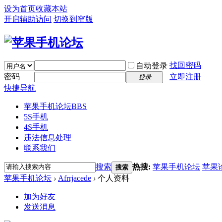
设为首页
收藏本站
开启辅助访问
切换到窄版
找回密码
自动登录
密码
立即注册
登录
快捷导航
苹果手机论坛
BBS
5S手机
4S手机
违法信息处理
联系我们
搜索
热搜:
苹果手机论坛
苹果
搜索
苹果手机论坛
›
Afrrjacede
›
个人资料
加为好友
发送消息