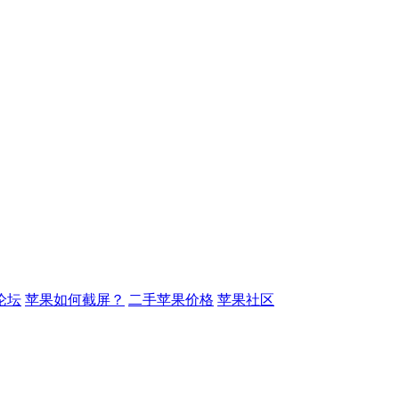
论坛
苹果如何截屏？
二手苹果价格
苹果社区