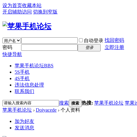
设为首页
收藏本站
开启辅助访问
切换到窄版
找回密码
自动登录
密码
立即注册
登录
快捷导航
苹果手机论坛
BBS
5S手机
4S手机
违法信息处理
联系我们
搜索
热搜:
苹果手机论坛
苹果
搜索
苹果手机论坛
›
Doiyacede
›
个人资料
加为好友
发送消息