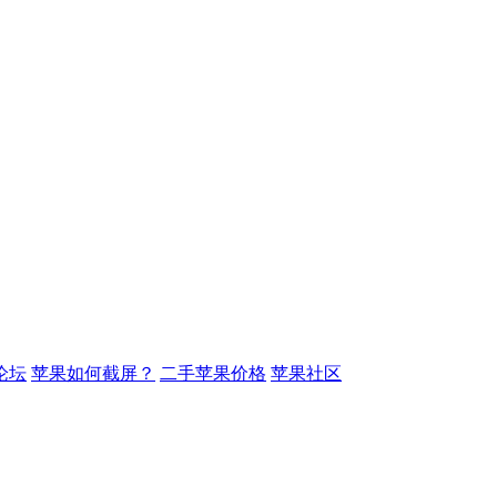
论坛
苹果如何截屏？
二手苹果价格
苹果社区