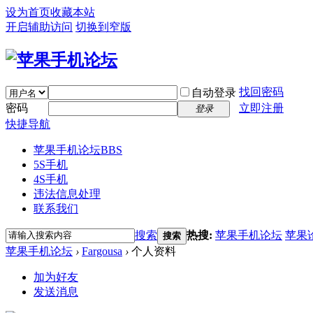
设为首页
收藏本站
开启辅助访问
切换到窄版
找回密码
自动登录
密码
立即注册
登录
快捷导航
苹果手机论坛
BBS
5S手机
4S手机
违法信息处理
联系我们
搜索
热搜:
苹果手机论坛
苹果
搜索
苹果手机论坛
›
Fargousa
›
个人资料
加为好友
发送消息