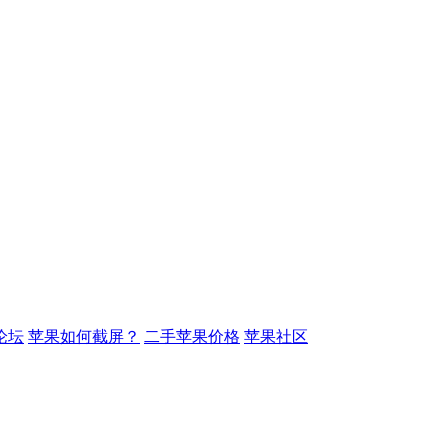
论坛
苹果如何截屏？
二手苹果价格
苹果社区