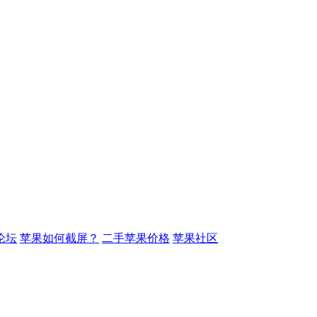
论坛
苹果如何截屏？
二手苹果价格
苹果社区