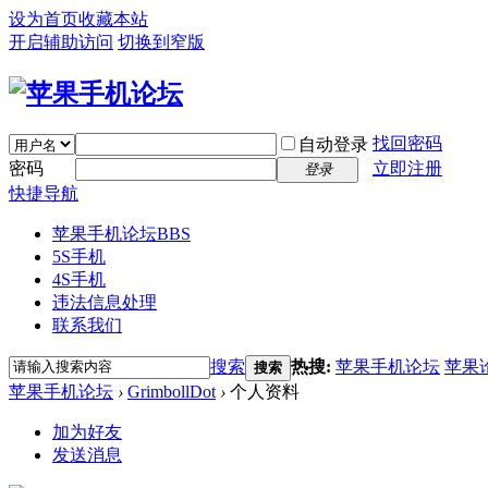
设为首页
收藏本站
开启辅助访问
切换到窄版
找回密码
自动登录
密码
立即注册
登录
快捷导航
苹果手机论坛
BBS
5S手机
4S手机
违法信息处理
联系我们
搜索
热搜:
苹果手机论坛
苹果
搜索
苹果手机论坛
›
GrimbollDot
›
个人资料
加为好友
发送消息