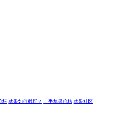
论坛
苹果如何截屏？
二手苹果价格
苹果社区