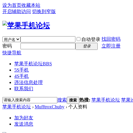
设为首页
收藏本站
开启辅助访问
切换到窄版
找回密码
自动登录
密码
立即注册
登录
快捷导航
苹果手机论坛
BBS
5S手机
4S手机
违法信息处理
联系我们
搜索
热搜:
苹果手机论坛
苹果
搜索
苹果手机论坛
›
MufftroxChuby
›
个人资料
加为好友
发送消息