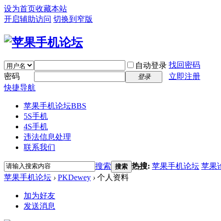
设为首页
收藏本站
开启辅助访问
切换到窄版
找回密码
自动登录
密码
立即注册
登录
快捷导航
苹果手机论坛
BBS
5S手机
4S手机
违法信息处理
联系我们
搜索
热搜:
苹果手机论坛
苹果
搜索
苹果手机论坛
›
PKDewey
›
个人资料
加为好友
发送消息