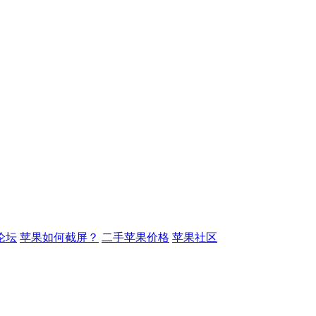
论坛
苹果如何截屏？
二手苹果价格
苹果社区