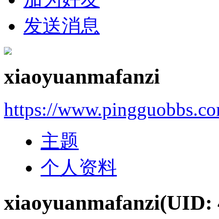
发送消息
xiaoyuanmafanzi
https://www.pingguobbs.c
主题
个人资料
xiaoyuanmafanzi
(UID: