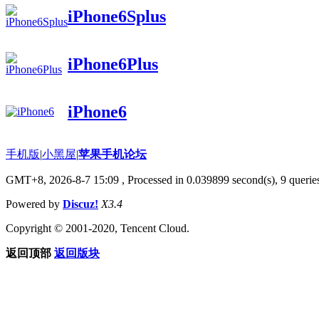
iPhone6Splus
iPhone6Plus
iPhone6
手机版
|
小黑屋
|
苹果手机论坛
GMT+8, 2026-8-7 15:09
, Processed in 0.039899 second(s), 9 queries
Powered by
Discuz!
X3.4
Copyright © 2001-2020, Tencent Cloud.
返回顶部
返回版块