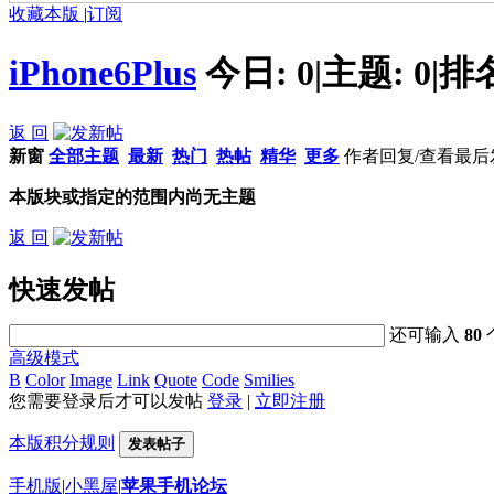
收藏本版
|
订阅
iPhone6Plus
今日:
0
|
主题:
0
|
排
返 回
新窗
全部主题
最新
热门
热帖
精华
更多
作者
回复/查看
最后
本版块或指定的范围内尚无主题
返 回
快速发帖
还可输入
80
高级模式
B
Color
Image
Link
Quote
Code
Smilies
您需要登录后才可以发帖
登录
|
立即注册
本版积分规则
发表帖子
手机版
|
小黑屋
|
苹果手机论坛