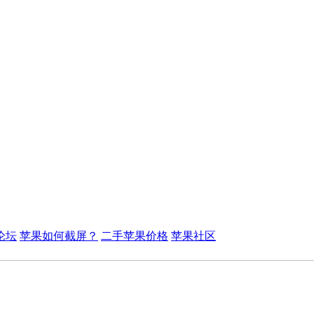
论坛
苹果如何截屏？
二手苹果价格
苹果社区