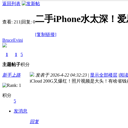
返回列表
二手iPhone水太深
查看:
211
|
回复:
0
[复制链接]
BruceEvini
1
1
5
主题
帖子
积分
新手上路
发表于 2026-4-22 04:32:23
|
显示全部楼层
|
阅
iCloud 200G又爆红！照片视频是大头！有
积分
5
发消息
回复