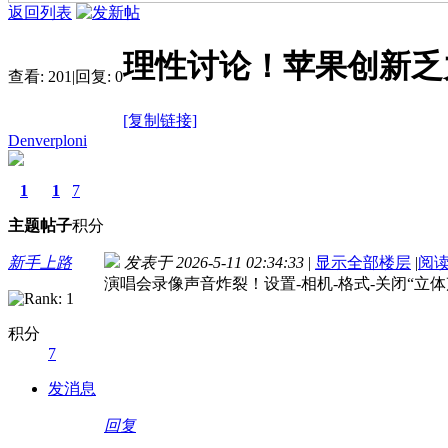
返回列表
理性讨论！苹果创新乏
查看:
201
|
回复:
0
[复制链接]
Denverploni
1
1
7
主题
帖子
积分
新手上路
发表于 2026-5-11 02:34:33
|
显示全部楼层
|
阅
演唱会录像声音炸裂！设置-相机-格式-关闭“
积分
7
发消息
回复