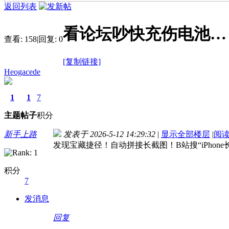
返回列表
看论坛吵快充伤电池…
查看:
158
|
回复:
0
[复制链接]
Heogacede
1
1
7
主题
帖子
积分
新手上路
发表于 2026-5-12 14:29:32
|
显示全部楼层
|
阅
发现宝藏捷径！自动拼接长截图！B站搜“iPho
积分
7
发消息
回复