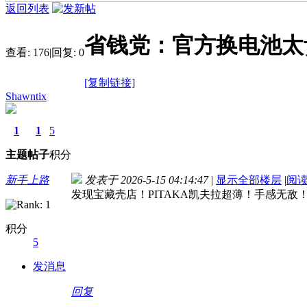
返回列表
省钱党：官方换电池太
查看:
176
|
回复:
0
[复制链接]
Shawntix
1
1
5
主题
帖子
积分
新手上路
发表于 2026-5-15 04:14:47
|
显示全部楼层
|
阅
发现宝藏壳店！PITAKA凯夫拉超薄！手感无
积分
5
发消息
回复