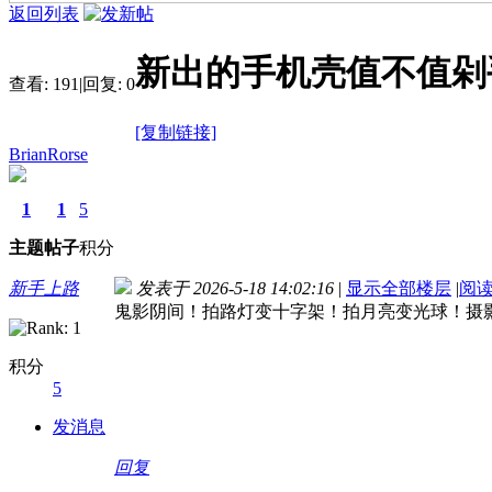
返回列表
新出的手机壳值不值剁
查看:
191
|
回复:
0
[复制链接]
BrianRorse
1
1
5
主题
帖子
积分
新手上路
发表于 2026-5-18 14:02:16
|
显示全部楼层
|
阅
鬼影阴间！拍路灯变十字架！拍月亮变光球！摄
积分
5
发消息
回复