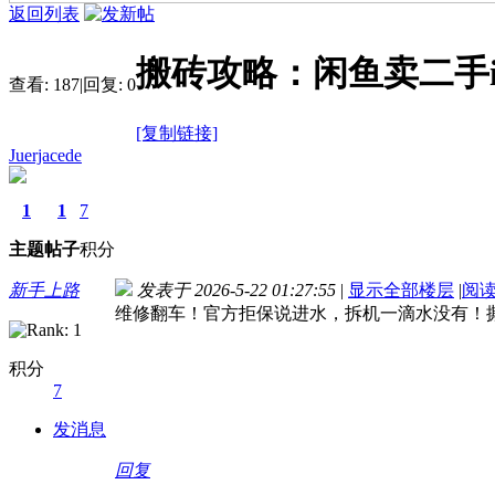
返回列表
搬砖攻略：闲鱼卖二手i
查看:
187
|
回复:
0
[复制链接]
Juerjacede
1
1
7
主题
帖子
积分
新手上路
发表于 2026-5-22 01:27:55
|
显示全部楼层
|
阅
维修翻车！官方拒保说进水，拆机一滴水没有！
积分
7
发消息
回复