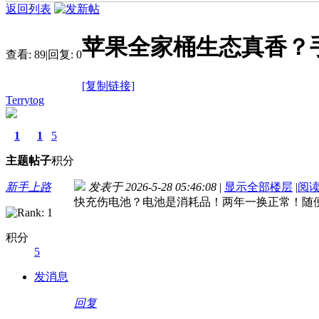
返回列表
苹果全家桶生态真香？手
查看:
89
|
回复:
0
[复制链接]
Terrytog
1
1
5
主题
帖子
积分
新手上路
发表于 2026-5-28 05:46:08
|
显示全部楼层
|
阅
快充伤电池？电池是消耗品！两年一换正常！随
积分
5
发消息
回复