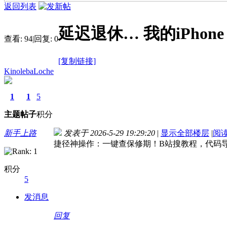
返回列表
延迟退休… 我的iPho
查看:
94
|
回复:
0
[复制链接]
KinolebaLoche
1
1
5
主题
帖子
积分
新手上路
发表于 2026-5-29 19:29:20
|
显示全部楼层
|
阅
捷径神操作：一键查保修期！B站搜教程，代码
积分
5
发消息
回复