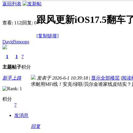
返回列表
跟风更新iOS17.5
查看:
112
|
回复:
0
[复制链接]
DavidSmoops
1
1
7
主题
帖子
积分
新手上路
发表于 2026-6-1 10:39:18
|
显示全部楼层
|
阅读
求耐用MFi线！安克/绿联/贝尔金谁家线皮结实
积分
7
发消息
回复