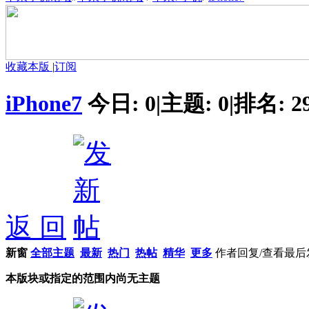
收藏本版
|
订阅
iPhone7
今日:
0
|
主题:
0
|
排名:
2
返 回
新窗
全部主题
最新
热门
热帖
精华
更多
作者
回复/查看
最后
本版块或指定的范围内尚无主题