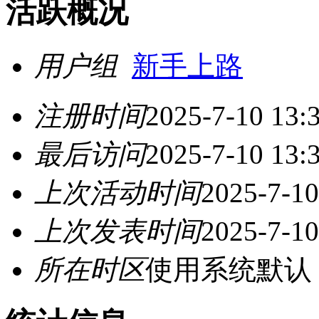
活跃概况
用户组
新手上路
注册时间
2025-7-10 13:
最后访问
2025-7-10 13:
上次活动时间
2025-7-10
上次发表时间
2025-7-10
所在时区
使用系统默认