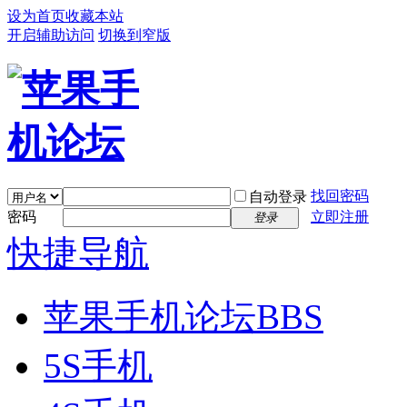
设为首页
收藏本站
开启辅助访问
切换到窄版
找回密码
自动登录
密码
立即注册
登录
快捷导航
苹果手机论坛
BBS
5S手机