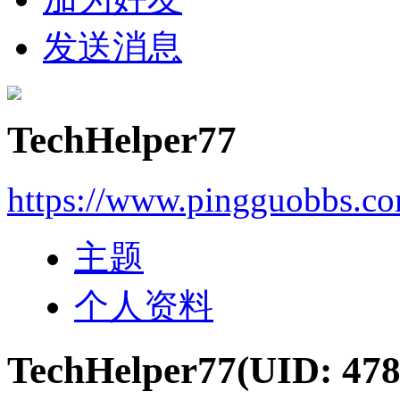
发送消息
TechHelper77
https://www.pingguobbs.c
主题
个人资料
TechHelper77
(UID: 478