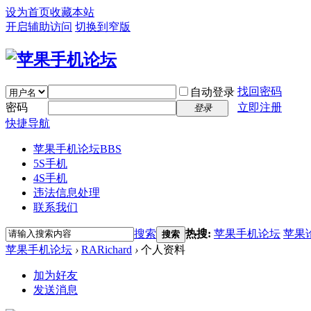
设为首页
收藏本站
开启辅助访问
切换到窄版
找回密码
自动登录
密码
立即注册
登录
快捷导航
苹果手机论坛
BBS
5S手机
4S手机
违法信息处理
联系我们
搜索
热搜:
苹果手机论坛
苹果
搜索
苹果手机论坛
›
RARichard
›
个人资料
加为好友
发送消息