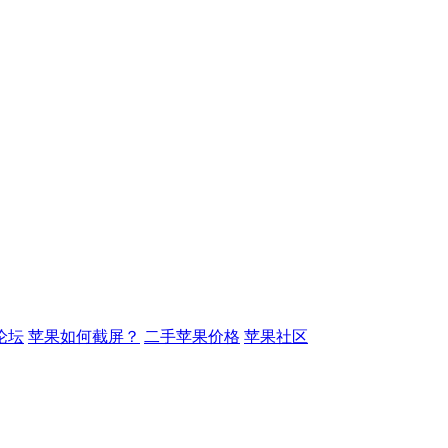
论坛
苹果如何截屏？
二手苹果价格
苹果社区