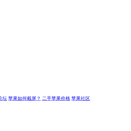
论坛
苹果如何截屏？
二手苹果价格
苹果社区