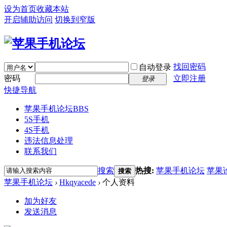
设为首页
收藏本站
开启辅助访问
切换到窄版
找回密码
自动登录
密码
立即注册
登录
快捷导航
苹果手机论坛
BBS
5S手机
4S手机
违法信息处理
联系我们
搜索
热搜:
苹果手机论坛
苹果
搜索
苹果手机论坛
›
Hkqyacede
›
个人资料
加为好友
发送消息