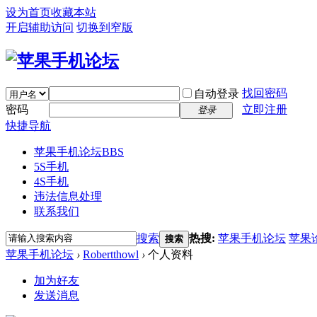
设为首页
收藏本站
开启辅助访问
切换到窄版
找回密码
自动登录
密码
立即注册
登录
快捷导航
苹果手机论坛
BBS
5S手机
4S手机
违法信息处理
联系我们
搜索
热搜:
苹果手机论坛
苹果
搜索
苹果手机论坛
›
Robertthowl
›
个人资料
加为好友
发送消息