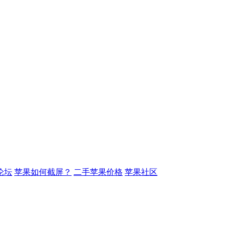
论坛
苹果如何截屏？
二手苹果价格
苹果社区