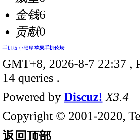
金钱
6
贡献
0
手机版
|
小黑屋
|
苹果手机论坛
GMT+8, 2026-8-7 22:37
, 
14 queries .
Powered by
Discuz!
X3.4
Copyright © 2001-2020, Te
返回顶部