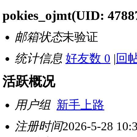
pokies_ojmt
(UID: 4788
邮箱状态
未验证
统计信息
好友数 0
|
回帖
活跃概况
用户组
新手上路
注册时间
2026-5-28 10: